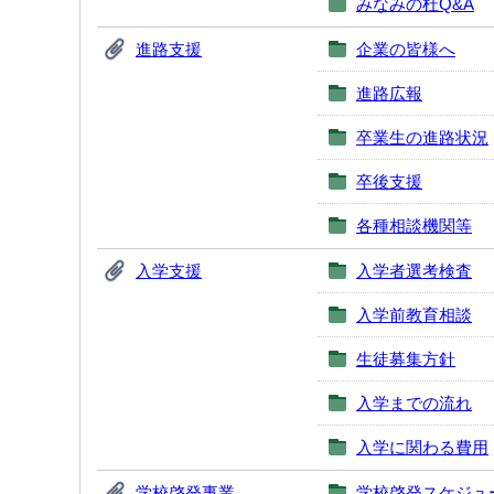
みなみの杜Q&A
進路支援
企業の皆様へ
進路広報
卒業生の進路状況
卒後支援
各種相談機関等
入学支援
入学者選考検査
入学前教育相談
生徒募集方針
入学までの流れ
入学に関わる費用
学校啓発事業
学校啓発スケジュ