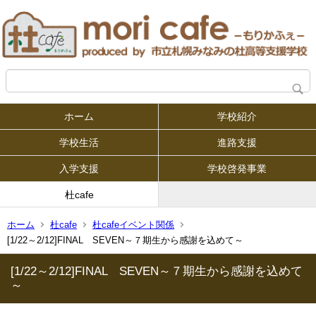
ホーム
学校紹介
学校生活
進路支援
入学支援
学校啓発事業
杜cafe
ホーム
杜cafe
杜cafeイベント関係
[1/22～2/12]FINAL SEVEN～７期生から感謝を込めて～
[1/22～2/12]FINAL SEVEN～７期生から感謝を込めて
～