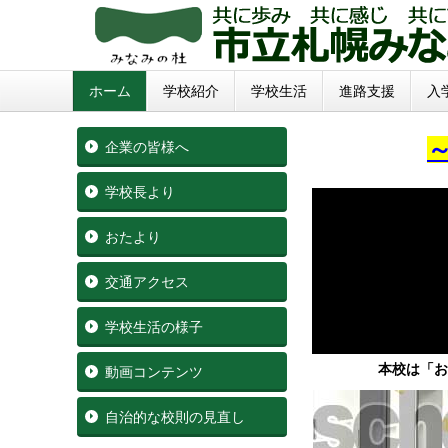
ホーム
学校紹介
学校生活
進路支援
入
企業の皆様へ
学校長より
おたより
交通アクセス
学校生活の様子
本校は「お
動画コンテンツ
自治的な校則の見直し