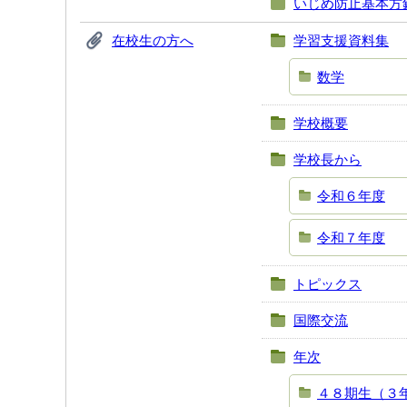
いじめ防止基本方
在校生の方へ
学習支援資料集
数学
学校概要
学校長から
令和６年度
令和７年度
トピックス
国際交流
年次
４８期生（３