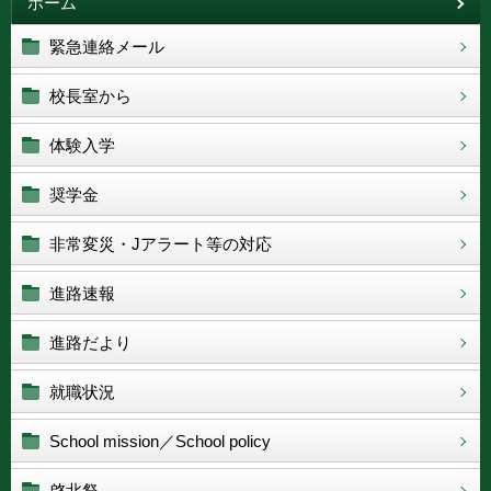
ホーム
緊急連絡メール
校長室から
体験入学
奨学金
非常変災・Jアラート等の対応
進路速報
進路だより
就職状況
School mission／School policy
啓北祭