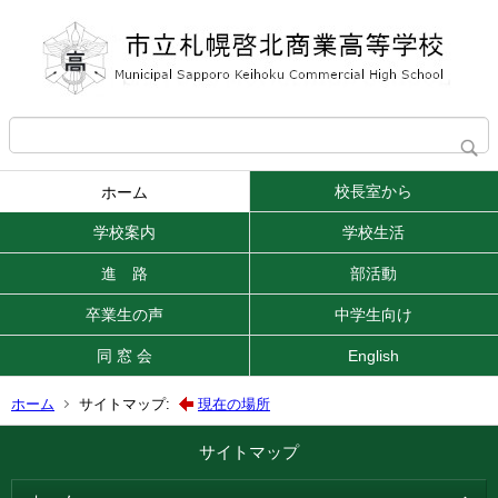
校長室から
ホーム
学校案内
学校生活
進 路
部活動
卒業生の声
中学生向け
同 窓 会
English
ホーム
サイトマップ:
現在の場所
サイトマップ