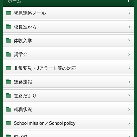
ホーム
緊急連絡メール
校長室から
体験入学
奨学金
非常変災・Jアラート等の対応
進路速報
進路だより
就職状況
School mission／School policy
啓北祭