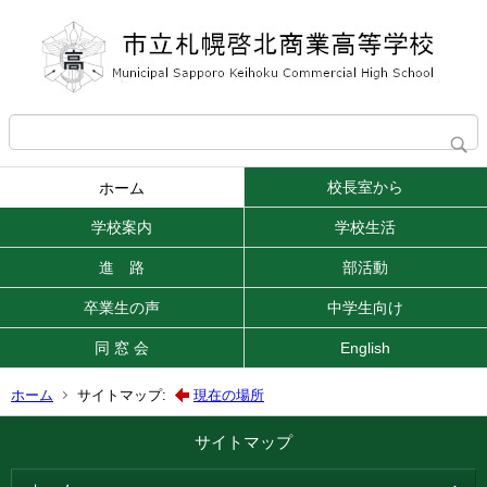
校長室から
ホーム
学校案内
学校生活
進 路
部活動
卒業生の声
中学生向け
同 窓 会
English
ホーム
サイトマップ:
現在の場所
サイトマップ