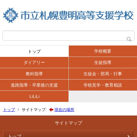
学校概要
トップ
ダイアリー
生徒指導
教科指導
生徒会・部局・行事
進路指導・卒業後の支援
学校見学・教育相談
LiLiLi
トップ
サイトマップ:
現在の場所
サイトマップ
トップ