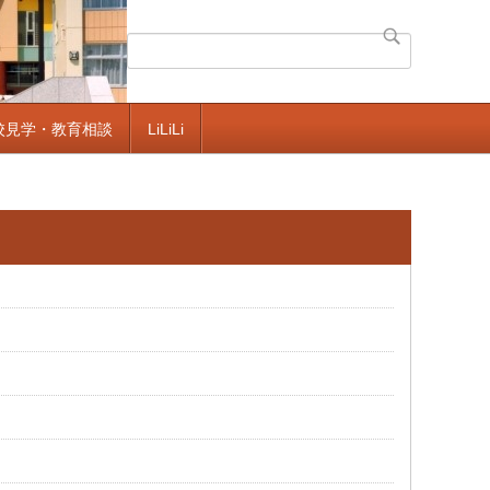
校見学・教育相談
LiLiLi