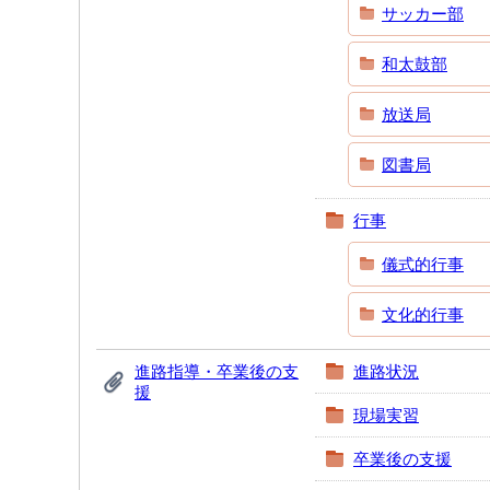
サッカー部
和太鼓部
放送局
図書局
行事
儀式的行事
文化的行事
進路指導・卒業後の支
進路状況
援
現場実習
卒業後の支援