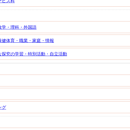
ービス科
数学・理科・外国語
保健体育・職業・家庭・情報
な探究の学習・特別活動・自立活動
ング