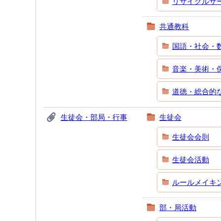
リサイクルサ
共通教科
国語・社会・
音楽・美術・
道徳・総合的
生徒会・部局・行事
生徒会
生徒会会則
生徒会活動
ルールメイキ
部・局活動