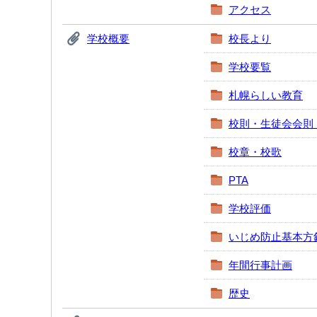
アクセス
学校概要
校長より
学校要覧
札幌らしい教育
校則・生徒会会則
校章・校歌
PTA
学校評価
いじめ防止基本方
年間行事計画
歴史