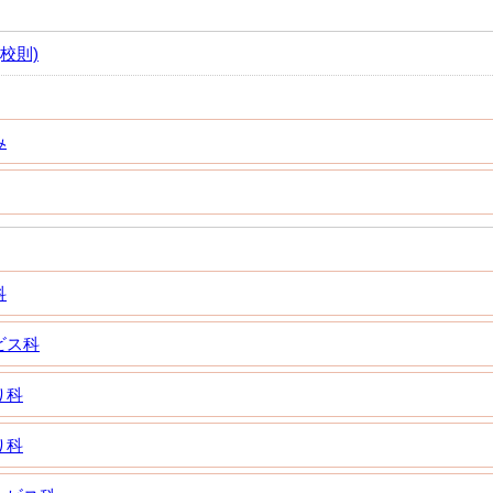
校則)
み
科
ビス科
り科
り科