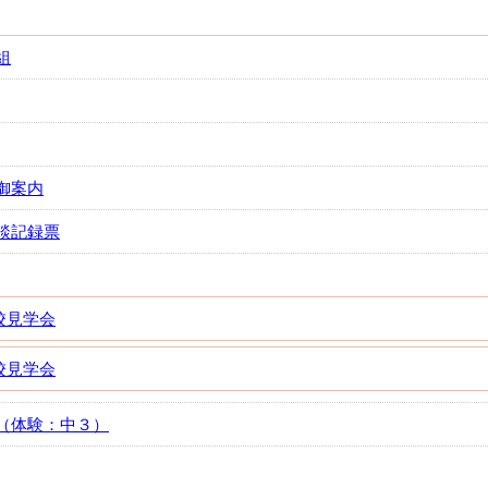
組
御案内
談記録票
校見学会
校見学会
（体験：中３）