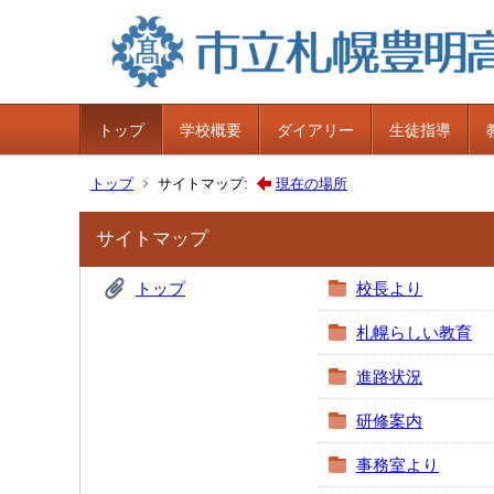
トップ
学校概要
ダイアリー
生徒指導
トップ
サイトマップ:
現在の場所
サイトマップ
トップ
校長より
札幌らしい教育
進路状況
研修案内
事務室より