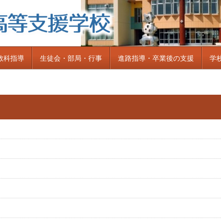
教科指導
生徒会・部局・行事
進路指導・卒業後の支援
学