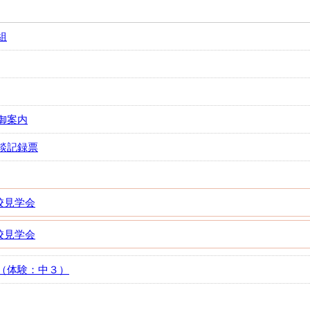
組
御案内
談記録票
校見学会
校見学会
（体験：中３）