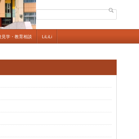
校見学・教育相談
LiLiLi