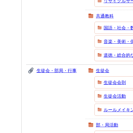
リサイクルサ
共通教科
国語・社会・
音楽・美術・
道徳・総合的
生徒会・部局・行事
生徒会
生徒会会則
生徒会活動
ルールメイキ
部・局活動