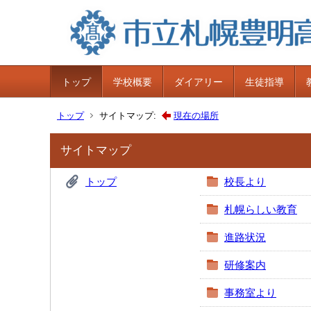
トップ
学校概要
ダイアリー
生徒指導
トップ
サイトマップ:
現在の場所
サイトマップ
トップ
校長より
札幌らしい教育
進路状況
研修案内
事務室より