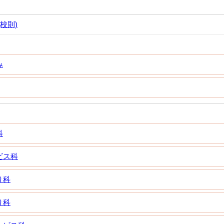
校則)
み
科
ビス科
り科
り科