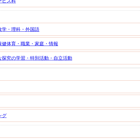
ービス科
数学・理科・外国語
保健体育・職業・家庭・情報
な探究の学習・特別活動・自立活動
ング