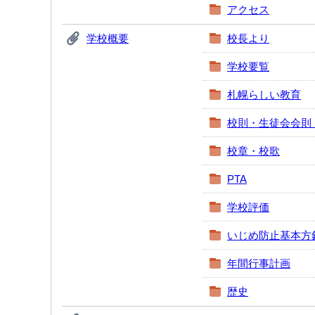
アクセス
学校概要
校長より
学校要覧
札幌らしい教育
校則・生徒会会則
校章・校歌
PTA
学校評価
いじめ防止基本方
年間行事計画
歴史