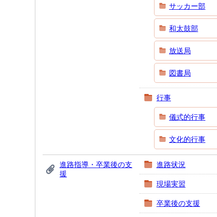
サッカー部
和太鼓部
放送局
図書局
行事
儀式的行事
文化的行事
進路指導・卒業後の支
進路状況
援
現場実習
卒業後の支援