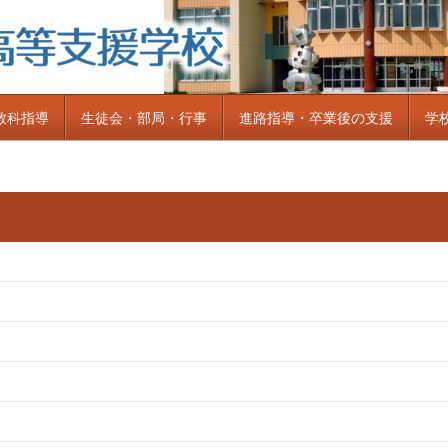
教科指導
生徒会・部局・行事
進路指導・卒業後の支援
学