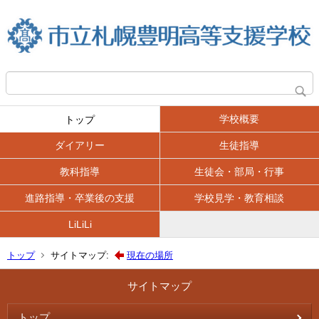
学校概要
トップ
ダイアリー
生徒指導
教科指導
生徒会・部局・行事
進路指導・卒業後の支援
学校見学・教育相談
LiLiLi
トップ
サイトマップ:
現在の場所
サイトマップ
トップ