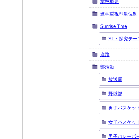
学校概要
進学重視型単位制
Sunrise Time
ST・探究テー
進路
部活動
放送局
野球部
男子バスケッ
女子バスケッ
男子バレーボ