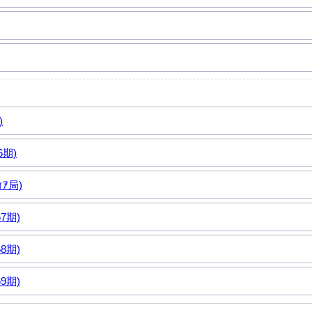
)
6期)
ｨｱ局)
67期)
68期)
69期)